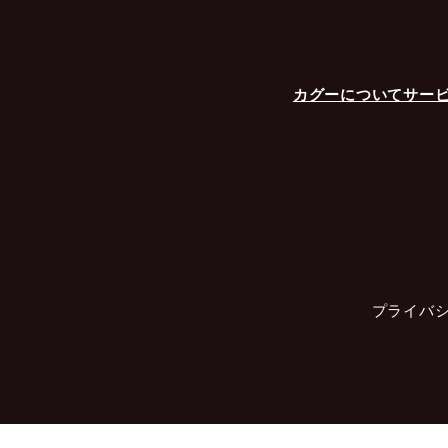
住
取
個人
カグーについて
サー
当社
たお
下の
当
の
商
与
プライバ
苦
法
法
以下
供す