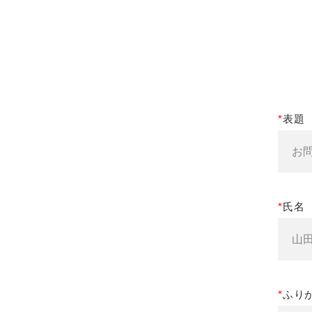
表題
氏名
ふり