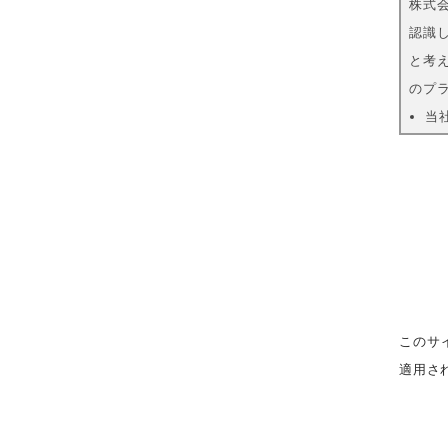
株式
認識
と考
のプ
当
守
当
い
当
努
取得
当社
このサ
（申
適用さ
情報
取得