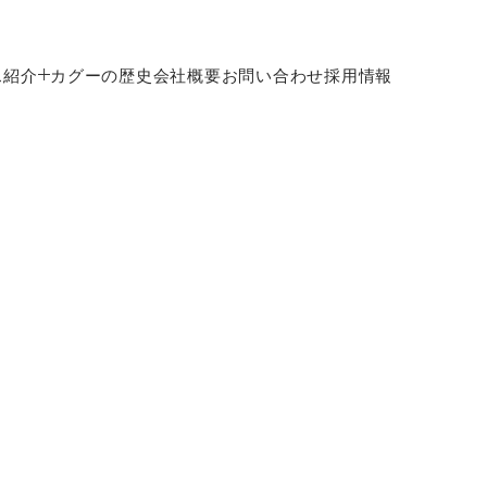
と
ィネートサービス
ス紹介
カグーの歴史
会社概要
お問い合わせ
採用情報
家具まで
全国へお届け
その後も
スサービス