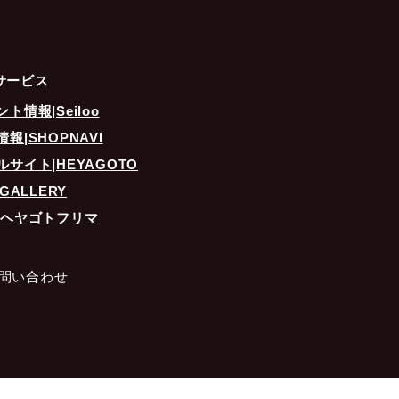
得て
サービス
得し
情報|Seiloo
、以
|SHOPNAVI
サイト|HEYAGOTO
ーン
ALLERY
|ヘヤゴトフリマ
こと
問い合わせ
 提
取得