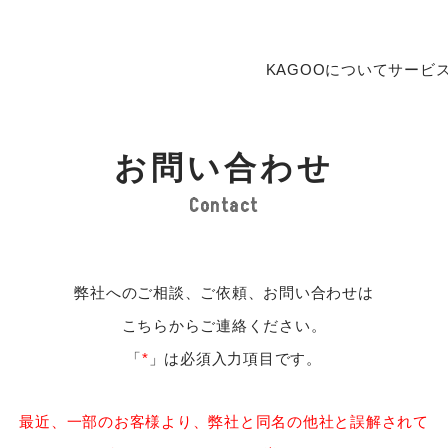
一流メーカー取扱
インテリアコーデ
KAGOOについて
サービ
格安家具から高級
オンライン注文で
商品をお届けした
お問い合わせ
修理・メンテナン
Contact
弊社へのご相談、ご依頼、お問い合わせは
こちらからご連絡ください。
「
*
」は必須入力項目です。
最近、一部のお客様より、弊社と同名の他社と誤解されて