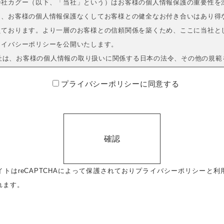
会社カグー（以下、「当社」という）はお客様の個人情報保護の重要性を
し、お客様の個人情報保護なくしてお客様との健全なお付き合いはあり得
えております。より一層のお客様との信頼関係を築くため、ここに当社と
ライバシーポリシーを公開いたします。
社は、お客様の個人情報の取り扱いに関係する日本の法令、その他の規範
します。
プライバシーポリシーに同意する
社は、お客様の個人情報について、適切な安全措置を講ずることにより、
、改ざん、紛失などの危険防止に努めます。
社は、個人情報の取り扱いに関して、定期的に監査を行い、常に継続的改
めます。
する個人情報の項目と取得する方法
がお客様に商品、サービス等をご提供するにあたり、お客様から直接、書
イトはreCAPTCHAによって保護されており
プライバシーポリシー
と
利
込書）または当社およびグループ会社のホームページにご登録いただいた
れます。
をご提供いただきます。
する個人情報