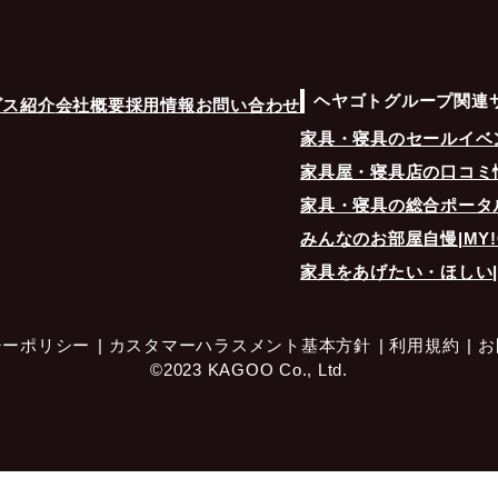
所・氏名・生年月日・電話番号、メールアドレス及びお客様の事前同意を
得したサービス提供に必要なお取引に関する情報
情報の利用目的
ヘヤゴトグループ関連
ビス紹介
会社概要
採用情報
お問い合わせ
では、お客様とのご商談、お取引、または営業上のお問合せ時に当社が取
家具・寝具のセールイベント
客様の個人情報を法令に定める場合、又はご本人の同意を得た場合を除き
家具屋・寝具店の口コミ情報
目的以外には利用いたしません。
家具・寝具の総合ポータル
社において取り扱う商品・サービス提供あるいは各種イベント・キャンペ
みんなのお部屋自慢|MY!G
開催について、郵便、電話、電子メールの方法によりご案内すること
家具をあげたい・ほしい
品開発あるいは顧客満足度向上策検討のため、アンケート調査を実施する
信判断及び与信管理
シーポリシー
カスタマーハラスメント基本方針
利用規約
お
情を含むご意見の収集と傾向分析
©2023 KAGOO Co., Ltd.
律に定められた個人情報の開示、訂正、追加若しくは削除への対応
律に定められた執行機関からの正規の手続きによる照会または開示
の個人情報を書面または電子媒体により、当社の提携会社に提供すること。
る項目：住所・氏名・生年月日・電話番号、及びお客様の事前同意を得て